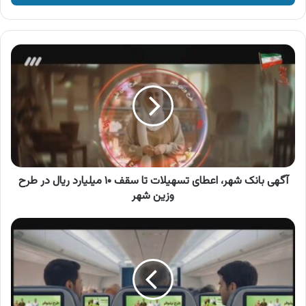
وارد
کنید
آگهی
بانک
شهر،
اعطای
تسهیلات
تا
سقف
۱۰
میلیارد
ریال
آگهی بانک شهر، اعطای تسهیلات تا سقف ۱۰ میلیارد ریال در طرح
در
وزین شهر
طرح
وزین
آگهی
شهر
بانک
قرض
الحسنه
مهر
ایران،