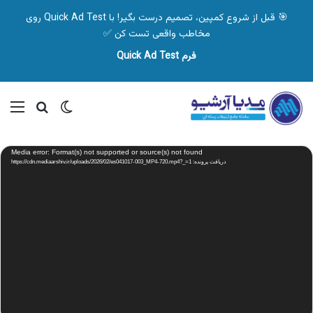
🎯 قبل از شروع کمپین، تصمیم درست بگیر! با Quick Ad Test روی
مخاطب واقعی تست کن ✅
فرم Quick Ad Test
تغییر پوسته
منو
جستجو ب
نمایشگر
Media error: Format(s) not supported or source(s) not found
ویدیو
دریافت پرونده: https://cdn.mediaarshiv.ir/uploads/2026/02/es041017-003_MP4-720.mp4?_=1