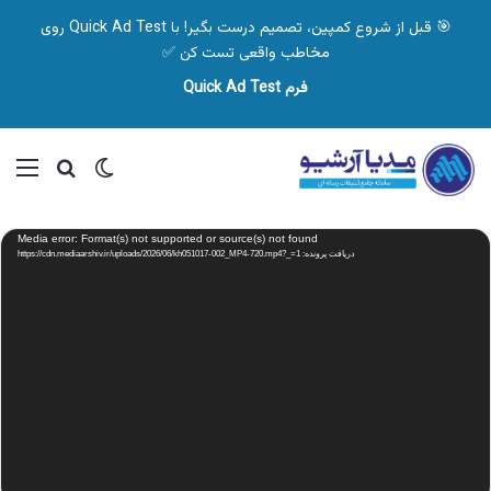
🎯 قبل از شروع کمپین، تصمیم درست بگیر! با Quick Ad Test روی
مخاطب واقعی تست کن ✅
فرم Quick Ad Test
تغییر پوسته
منو
جستجو ب
نمایشگر
Media error: Format(s) not supported or source(s) not found
ویدیو
دریافت پرونده: https://cdn.mediaarshiv.ir/uploads/2026/06/kh051017-002_MP4-720.mp4?_=1