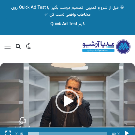
🎯 قبل از شروع کمپین، تصمیم درست بگیر! با Quick Ad Test روی
مخاطب واقعی تست کن ✅
فرم Quick Ad Test
تغییر پوسته
منو
جستجو ب
نمایشگر
ویدیو
00:15
00:00