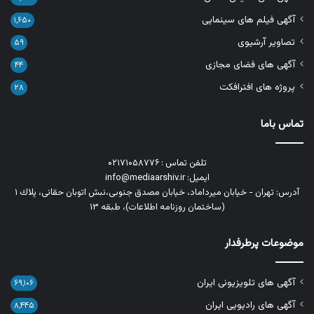
آگهی فیلم های سینمایی
۱,۶۵۰
تصاویر آرشیوی
۵۹
آگهی های فضای مجازی
۴۴
پروژه های افترافکت
۲۸
تماس باما
تلفن تماس : ۰۲۱۷۱۰۵۸۷۷۶
ایمیل: info@mediaarshiv.ir
آدرس: تهران - خیابان میرداماد، خیابان مصدق جنوبی،نبش اتوبان حقانی، پلاك ١
(ساختمان روزنامه اطلاعات)، طبقه ۱۳
موضوعات پرطرفدار
آگهی های تلویزیونی ایران
۶۹,۱۰۶
آگهی های رادیویی ایران
۸,۴۴۵