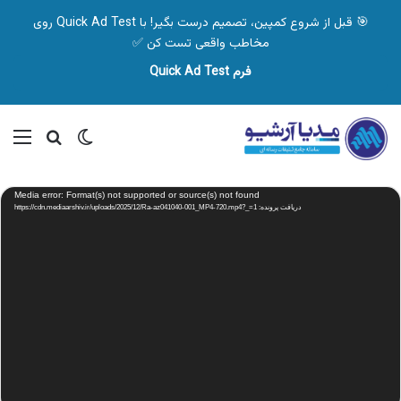
🎯 قبل از شروع کمپین، تصمیم درست بگیر! با Quick Ad Test روی
مخاطب واقعی تست کن ✅
فرم Quick Ad Test
تغییر پوسته
منو
جستجو ب
نمایشگر
Media error: Format(s) not supported or source(s) not found
ویدیو
دریافت پرونده: https://cdn.mediaarshiv.ir/uploads/2025/12/Ra-az041040-001_MP4-720.mp4?_=1