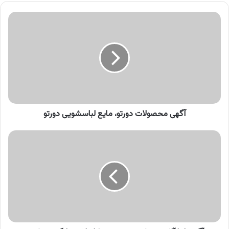
آگهی
محصولات
دورتو،
مایع
لباسشویی
دورتو
آگهی محصولات دورتو، مایع لباسشویی دورتو
آگهی
ابزارآلات
رونیکس،
مجموعه
کارواش
خانگی
رونیکس