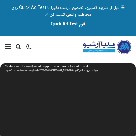
🎯 قبل از شروع کمپین، تصمیم درست بگیر! با Quick Ad Test روی
مخاطب واقعی تست کن ✅
فرم Quick Ad Test
تغییر پوسته
منو
جستجو ب
نمایشگر
Media error: Format(s) not supported or source(s) not found
ویدیو
دریافت پرونده: https://cdn.mediaarshiv.ir/uploads/2026/06/kh051103-001_MP4-720.mp4?_=1